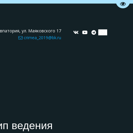
Пере
 Евпатория
,
ул. Маяковского 17
crimea_2019@bk.ru
ип ведения