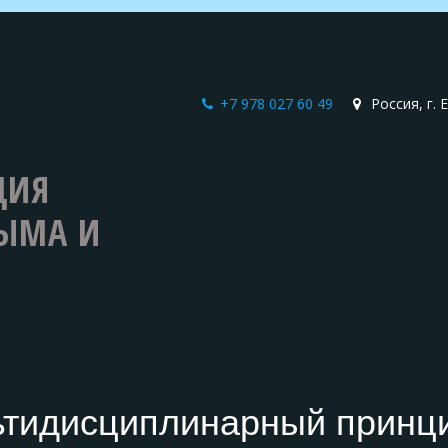
+7 978 027 60 49
Россия
,
г.
ЦИЯ
РЫМА И
Я
ьтидисциплинарный принц