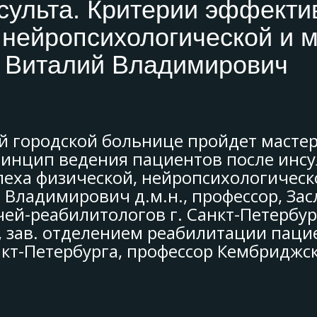
сульта. Критерии эффекти
 нейропсихологической и 
к Виталий Владимирович
ой городской больнице пройдет мастер
нцип ведения пациентов после инсу
пеха физической, нейропсихологичес
 Владимирович д.м.н., профессор, За
ей-реабилитологов г. Санкт-Петербур
 зав. отделением реабилитации паци
нкт-Петербурга, профессор Кембриджско